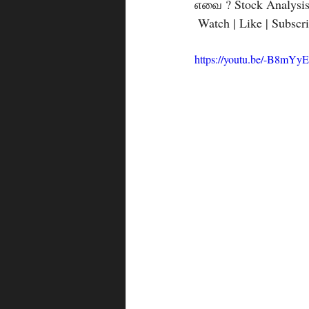
எவை ? Stock Analysis
 Watch | Like | Subscri
https://youtu.be/-B8mYy