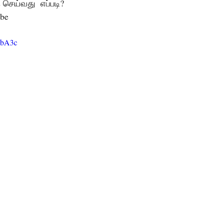
 செய்வது  எப்படி? 
be  
EbA3c