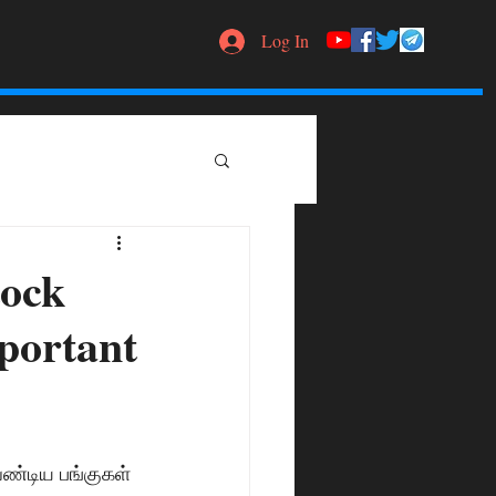
Log In
tock
mportant