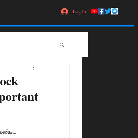
Log In
tock
mportant