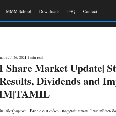
MMM School
Downloads
FAQ
Contact
naire
Jul 26, 2021
1 min read
1 Share Market Update| S
 Results, Dividends and I
MMM|TAMIL