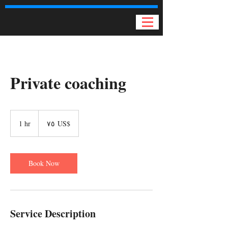
Private coaching
٧٥
دولار
1 hr
1
‏٧٥ US$
أمريكي
h
Book Now
Service Description